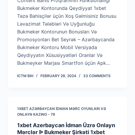
Content Bahis Proqramının Funksionallığı
Bukmeker Kontorunda Qeydiyyat 1xbet
Təzə Bahisçilər üçün Xoş Gəlmisiniz Bonusu
Ləvazimat Tələbləri Və Uyğunluğu
Bukmeker Kontorunun Bonusları Və
Promosyonları Bet Seyrək – Azərbaycanda
Bukmeker Kontoru Mobil Versiyada
Qeydiyyatın Xüsusiyyətləri Oranlar Və
Bukmeyker Marjası Smartfon üçün Apk…
ICTM BIH
FEBRUARY 29, 2024
33 COMMENTS
1XBET AZƏRBAYCAN İDMAN MƏRC OYUNLARI VƏ
ONLAYN KAZINO - 79
1xbet Azerbaycan İdman Üzrə Onlayn
Mərclər ᐉ Bukmeker Şirkəti 1xbet