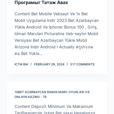
Програмыг Татаж Авах
Content Bet Mobile Vebsayt Və 1x Bet
Mobil Uygulama Indir 2023 Bet Azərbaycan
Yükle Android Və Iphone: Bonus 100 , Giriş,
Idman Mərcləri Pictureline Veb-saytın Mobil
Versiyası Bet Azerbaycan Yükle Mobil
Arizona Indir Android I Actually ครูประถม
คอ Bet Yüklə…
ICTM BIH
FEBRUARY 29, 2024
517 COMMENTS
1XBET AZƏRBAYCAN İDMAN MƏRC OYUNLARI VƏ
ONLAYN KAZINO - 79
Content Depozit Minimum Və Maksimum
Tariflərmərclər 1xbet Bet şəxsi Hesabınıza