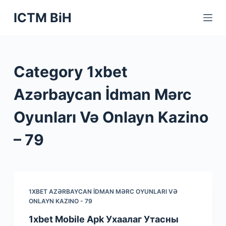
S
ICTM BiH
k
i
p
t
Category
1xbet
o
c
Azərbaycan İdman Mərc
o
Oyunları Və Onlayn Kazino
n
t
– 79
e
n
t
1XBET AZƏRBAYCAN İDMAN MƏRC OYUNLARI VƏ
ONLAYN KAZINO - 79
1xbet Mobile Apk Ухаалаг Утасны