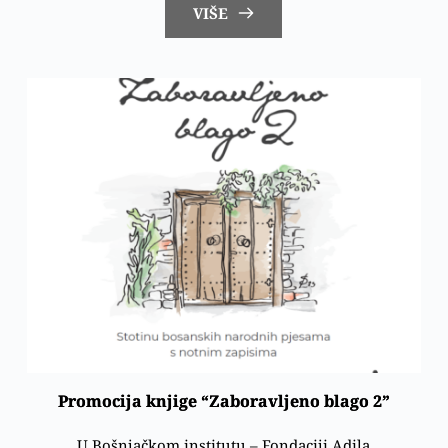
VIŠE
Promocija knjige “Zaboravljeno blago 2”
U Bošnjačkom institutu – Fondaciji Adila