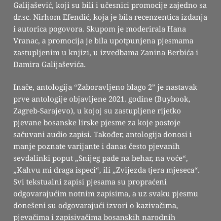
Galijašević, koji su bili i učesnici promocije zajedno sa
dr.sc. Nirhom Efendić, koja je bila recenzentica izdanja
i autorica pogovora. Skupom je moderirala Hana
Vranac, a promocija je bila upotpunjena pjesmama
zastupljenim u knjizi, u izvedbama Zanina Berbića i
Damira Galijaševića.
Inače, antologija “Zaboravljeno blago 2” je nastavak
prve antologije objavljene 2021. godine (Buybook,
Zagreb-Sarajevo), u kojoj su zastupljene rijetko
pjevane bosanske lirske pjesme za koje postoje
sačuvani audio zapisi. Također, antologija donosi i
manje poznate varijante i danas često pjevanih
sevdalinki poput „Snijeg pade na behar, na voće“,
„Kahvu mi draga ispeci“, ili „Zvijezda tjera mjeseca“.
Svi tekstualni zapisi pjesama su propraćeni
odgovarajućim notnim zapisima, a uz svaku pjesmu
donešeni su odgovarajući izvori o kazivačima,
pjevačima i zapisivačima bosanskih narodnih