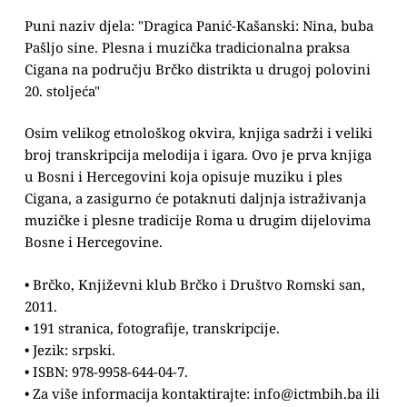
Puni naziv djela: "Dragica Panić-Kašanski: Nina, buba
Pašljo sine. Plesna i muzička tradicionalna praksa
Cigana na području Brčko distrikta u drugoj polovini
20. stoljeća"
Osim velikog etnološkog okvira, knjiga sadrži i veliki
broj transkripcija melodija i igara. Ovo je prva knjiga
u Bosni i Hercegovini koja opisuje muziku i ples
Cigana, a zasigurno će potaknuti daljnja istraživanja
muzičke i plesne tradicije Roma u drugim dijelovima
Bosne i Hercegovine.
• Brčko, Književni klub Brčko i Društvo Romski san,
2011.
• 191 stranica, fotografije, transkripcije.
• Jezik: srpski.
• ISBN: 978-9958-644-04-7.
• Za više informacija kontaktirajte: info@ictmbih.ba ili