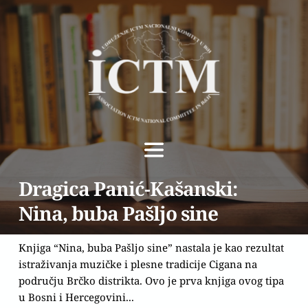
Dragica Panić-Kašanski:
Nina, buba Pašljo sine
Knjiga “Nina, buba Pašljo sine” nastala je kao rezultat
istraživanja muzičke i plesne tradicije Cigana na
području Brčko distrikta. Ovo je prva knjiga ovog tipa
u Bosni i Hercegovini...