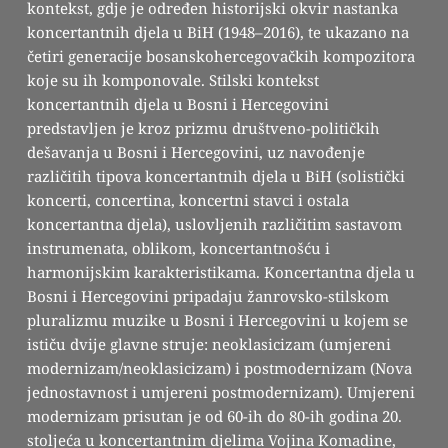
kontekst, gdje je određen historijski okvir nastanka
koncertantnih djela u BiH (1948–2016), te ukazano na
četiri generacije bosanskohercegovačkih kompozitora
koje su ih komponovale. Stilski kontekst
koncertantnih djela u Bosni i Hercegovini
predstavljen je kroz prizmu društveno-političkih
dešavanja u Bosni i Hercegovini, uz navođenje
različitih tipova koncertantnih djela u BiH (solistički
koncerti, concertina, koncertni stavci i ostala
koncertantna djela), uslovljenih različitim sastavom
instrumenata, oblikom, koncertantnošću i
harmonijskim karakteristikama. Koncertantna djela u
Bosni i Hercegovini pripadaju žanrovsko-stilskom
pluralizmu muzike u Bosni i Hercegovini u kojem se
ističu dvije glavne struje: neoklasicizam (umjereni
modernizam/neoklasicizam) i postmodernizam (Nova
jednostavnost i umjereni postmodernizam). Umjereni
modernizam prisutan je od 60-ih do 80-ih godina 20.
stoljeća u koncertantnim djelima Vojina Komadine,