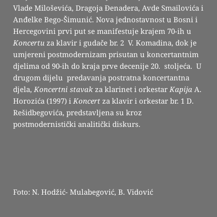
Vlade Miloševića, Dragoja Đenadera, Avde Smailovića i
Anđelke Bego-Šimunić. Nova jednostavnost u Bosni i
Hercegovini prvi put se manifestuje krajem 70-ih u
Koncertu
za klavir i gudače br. 2 V. Komadina, dok je
umjereni postmodernizam prisutan u koncertantnim
djelima od 90-ih do kraja prve decenije 20. stoljeća. U
drugom dijelu predavanja postratna koncertantna
djela,
Koncertni stavak
za klarinet i orkestar
Kapija
A.
Horozića (1997) i
Koncert
za klavir i orkestar br. 1 D.
Rešidbegovića, predstavljena su kroz
postmodernistički analitički diskurs.
Foto: N. Hodžić- Mulabegović, B. Vidović