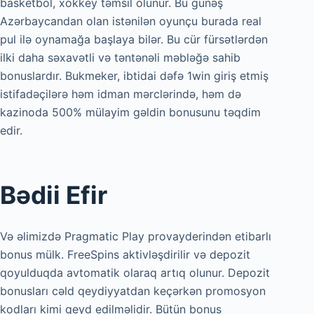
basketbol, xokkey təmsil olunur. Bu günəş
Azərbaycandan olan istənilən oyunçu burada real
pul ilə oynamağa başlaya bilər. Bu cür fürsətlərdən
ilki daha səxavətli və təntənəli məbləğə sahib
bonuslardır. Bukmeker, ibtidai dəfə 1win giriş etmiş
istifadəçilərə həm idman mərclərində, həm də
kazinoda 500% mülayim gəldin bonusunu təqdim
edir.
Bədii Efir
Və əlimizdə Pragmatic Play provayderindən etibarlı
bonus mülk. FreeSpins aktivləşdirilir və depozit
qoyulduqda avtomatik olaraq artıq olunur. Depozit
bonusları cəld qeydiyyatdan keçərkən promosyon
kodları kimi qeyd edilməlidir. Bütün bonus