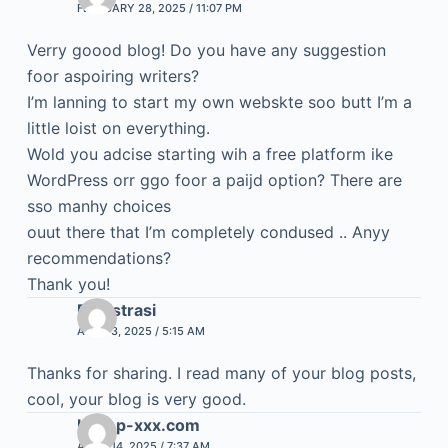
FEBRUARY 28, 2025 / 11:07 PM
Verry goood blog! Do you have any suggestion
foor aspoiring writers?
I’m lanning to start my own webskte soo butt I’m a
little loist on everything.
Wold you adcise starting wih a free platform ike
WordPress orr ggo foor a paijd option? There are
sso manhy choices
ouut there that I’m completely condused .. Anyy
recommendations?
Thank you!
Registrasi
APRIL 3, 2025 / 5:15 AM
Thanks for sharing. I read many of your blog posts,
cool, your blog is very good.
bokep-xxx.com
APRIL 14, 2025 / 7:37 AM