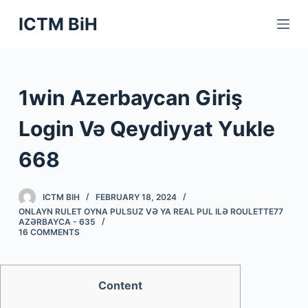
S
ICTM BiH
k
i
p
t
1win Azerbaycan Giriş
o
c
Login Və Qeydiyyat Yukle
o
668
n
t
e
ICTM BIH
FEBRUARY 18, 2024
n
ONLAYN RULET OYNA PULSUZ VƏ YA REAL PUL ILƏ ROULETTE77
AZƏRBAYCA - 635
t
16 COMMENTS
Content