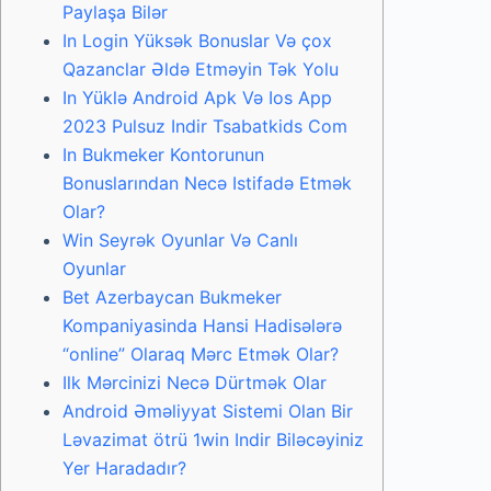
Paylaşa Bilər
In Login Yüksək Bonuslar Və çox
Qazanclar Əldə Etməyin Tək Yolu
In Yüklə Android Apk Və Ios App
2023 Pulsuz Indir Tsabatkids Com
In Bukmeker Kontorunun
Bonuslarından Necə Istifadə Etmək
Olar?
Win Seyrək Oyunlar Və Canlı
Oyunlar
Bet Azerbaycan Bukmeker
Kompaniyasinda Hansi Hadisələrə
“online” Olaraq Mərc Etmək Olar?
Ilk Mərcinizi Necə Dürtmək Olar
Android Əməliyyat Sistemi Olan Bir
Ləvazimat ötrü 1win Indir Biləcəyiniz
Yer Haradadır?