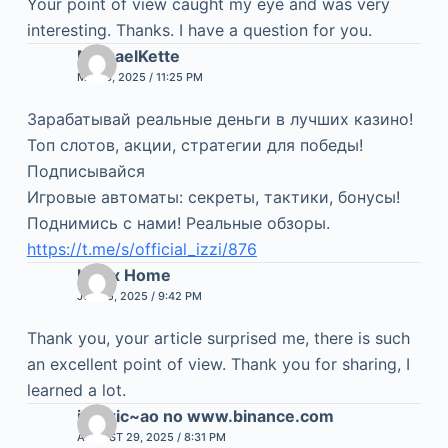
Your point of view caught my eye and was very
interesting. Thanks. I have a question for you.
MichaelKette
MAY 8, 2025 / 11:25 PM
Зарабатывай реальные деньги в лучших казино!
Топ слотов, акции, стратегии для победы!
Подписывайся
Игровые автоматы: секреты, тактики, бонусы!
Поднимись с нами! Реальные обзоры.
https://t.me/s/official_izzi/876
Index Home
JULY 5, 2025 / 9:42 PM
Thank you, your article surprised me, there is such
an excellent point of view. Thank you for sharing, I
learned a lot.
inscric~ao no www.binance.com
AUGUST 29, 2025 / 8:31 PM