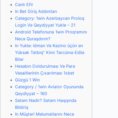
Canlı Efir
In Bet Giriş Addımları
Category: 1win Azerbaycan Proloq
Login Və Qeydiyyat Yukle – 21
Android Telefonuna 1win Proqramını
Necə Quraşdırım?
In Yukle: Idman Və Kazino üçün ən
Yüksək Tətbiq” Kimi Tərcümə Edilə
Bilər
Hesabın Doldurulması Və Para
Vəsaitlərinin Çıxarılması 1xbet
Güzgü 1 Win
Category / 1win Aviator Oyununda
Qeydiyyat – 160
Sətəm Nədir? Sətəm Haqqında
Bildiriş
In Müştəri Məlumatlarını Necə