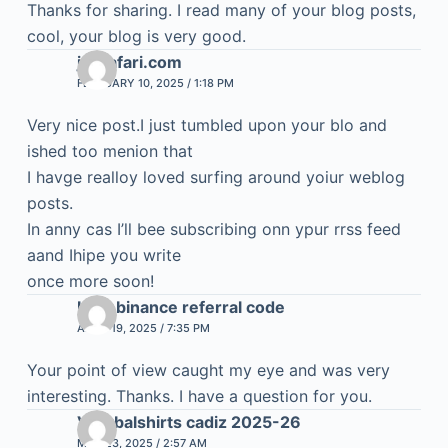
Thanks for sharing. I read many of your blog posts,
cool, your blog is very good.
javsafari.com
FEBRUARY 10, 2025 / 1:18 PM
Very nice post.I just tumbled upon your blo and
ished too menion that
I havge realloy loved surfing around yoiur weblog
posts.
In anny cas I’ll bee subscribing onn ypur rrss feed
aand Ihipe you write
once more soon!
best binance referral code
APRIL 19, 2025 / 7:35 PM
Your point of view caught my eye and was very
interesting. Thanks. I have a question for you.
Voetbalshirts cadiz 2025-26
MAY 23, 2025 / 2:57 AM