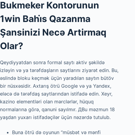
Bukmeker Kontorunun
1win Bahi̇s Qazanma
Şansinizi Necə Artirmaq
Olar?
Qeydiyyatdan sonra formal saytı aktiv şəkildə
izləyin və ya tərəfdaşların saytlarını ziyarət edin. Bu,
əslində bloku keçmək üçün yaradılan saytın bütöv
bir nüsxəsidir. Axtarış ötrü Google və ya Yandex,
eləcə də tərəfdaş saytlarından istifadə edin. Xeyr,
kazino elementləri olan mərclərlər, hüquq
normalarına görə, qanuni sayılmır. ДBu məzmun 18
yaşdan yuxarı istifadəçilər üçün nəzərdə tutulub.
Buna ötrü də oyunun “müsbət və mənfi