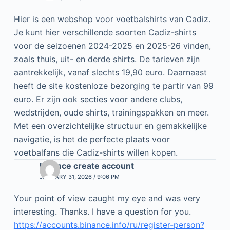
Hier is een webshop voor voetbalshirts van Cadiz.
Je kunt hier verschillende soorten Cadiz-shirts
voor de seizoenen 2024-2025 en 2025-26 vinden,
zoals thuis, uit- en derde shirts. De tarieven zijn
aantrekkelijk, vanaf slechts 19,90 euro. Daarnaast
heeft de site kostenloze bezorging te partir van 99
euro. Er zijn ook secties voor andere clubs,
wedstrijden, oude shirts, trainingspakken en meer.
Met een overzichtelijke structuur en gemakkelijke
navigatie, is het de perfecte plaats voor
voetbalfans die Cadiz-shirts willen kopen.
binance create account
JANUARY 31, 2026 / 9:06 PM
Your point of view caught my eye and was very
interesting. Thanks. I have a question for you.
https://accounts.binance.info/ru/register-person?