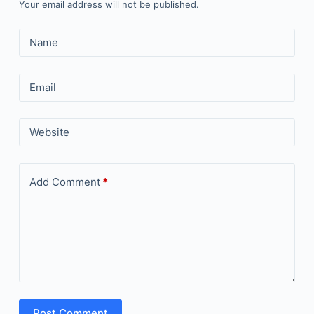
Your email address will not be published.
Name
Email
Website
Add Comment
*
Post Comment