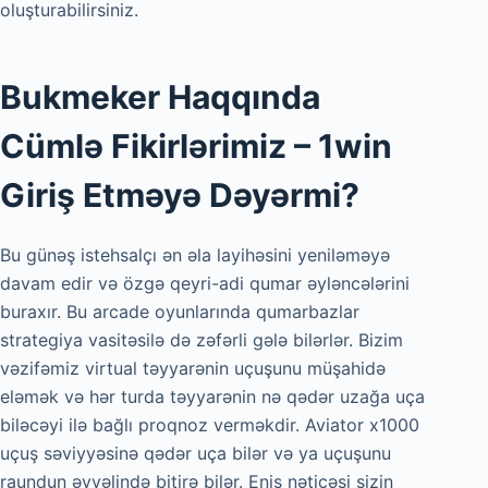
oluşturabilirsiniz.
Bukmeker Haqqında
Cümlə Fikirlərimiz – 1win
Giriş Etməyə Dəyərmi?
Bu günəş istehsalçı ən əla layihəsini yeniləməyə
davam edir və özgə qeyri-adi qumar əyləncələrini
buraxır. Bu arcade oyunlarında qumarbazlar
strategiya vasitəsilə də zəfərli gələ bilərlər. Bizim
vəzifəmiz virtual təyyarənin uçuşunu müşahidə
eləmək və hər turda təyyarənin nə qədər uzağa uça
biləcəyi ilə bağlı proqnoz verməkdir. Aviator x1000
uçuş səviyyəsinə qədər uça bilər və ya uçuşunu
raundun əvvəlində bitirə bilər. Eniş nəticəsi sizin