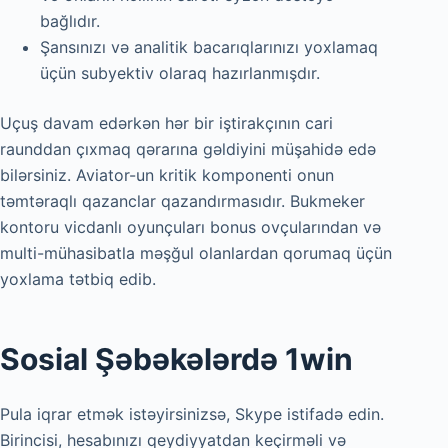
bağlıdır.
Şansınızı və analitik bacarıqlarınızı yoxlamaq
üçün subyektiv olaraq hazırlanmışdır.
Uçuş davam edərkən hər bir iştirakçının cari
raunddan çıxmaq qərarına gəldiyini müşahidə edə
bilərsiniz. Aviator-un kritik komponenti onun
təmtəraqlı qazanclar qazandırmasıdır. Bukmeker
kontoru vicdanlı oyunçuları bonus ovçularından və
multi-mühasibatla məşğul olanlardan qorumaq üçün
yoxlama tətbiq edib.
Sosial Şəbəkələrdə 1win
Pula iqrar etmək istəyirsinizsə, Skype istifadə edin.
Birincisi, hesabınızı qeydiyyatdan keçirməli və