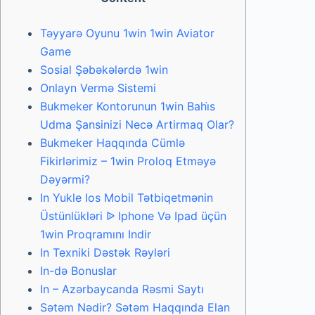
Təyyarə Oyunu 1win 1win Aviator
Game
Sosial Şəbəkələrdə 1win
Onlayn Vermə Sistemi
Bukmeker Kontorunun 1win Bahi̇s
Udma Şansinizi Necə Artirmaq Olar?
Bukmeker Haqqında Cümlə
Fikirlərimiz – 1win Proloq Etməyə
Dəyərmi?
In Yukle Ios Mobil Tətbiqetmənin
Üstünlükləri ᐉ Iphone Və Ipad üçün
1win Proqramını Indir
In Texniki Dəstək Rəyləri
In-də Bonuslar
In – Azərbaycanda Rəsmi Saytı
Sətəm Nədir? Sətəm Haqqında Elan