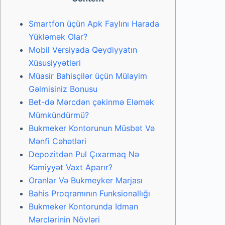
Smartfon üçün Apk Faylını Harada
Yükləmək Olar?
Mobil Versiyada Qeydiyyatın
Xüsusiyyətləri
Müasir Bahisçilər üçün Mülayim
Gəlmisiniz Bonusu
Bet-də Mərcdən çəkinmə Eləmək
Mümkündürmü?
Bukmeker Kontorunun Müsbət Və
Mənfi Cəhətləri
Depozitdən Pul Çıxarmaq Nə
Kəmiyyət Vaxt Aparır?
Oranlar Və Bukmeyker Marjası
Bahis Proqramının Funksionallığı
Bukmeker Kontorunda Idman
Mərclərinin Növləri