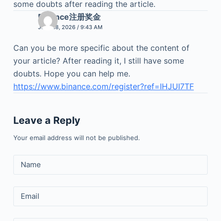
some doubts after reading the article.
Binance注册奖金
JULY 18, 2026 / 9:43 AM
Can you be more specific about the content of
your article? After reading it, I still have some
doubts. Hope you can help me.
https://www.binance.com/register?ref=IHJUI7TF
Leave a Reply
Your email address will not be published.
Name
Email