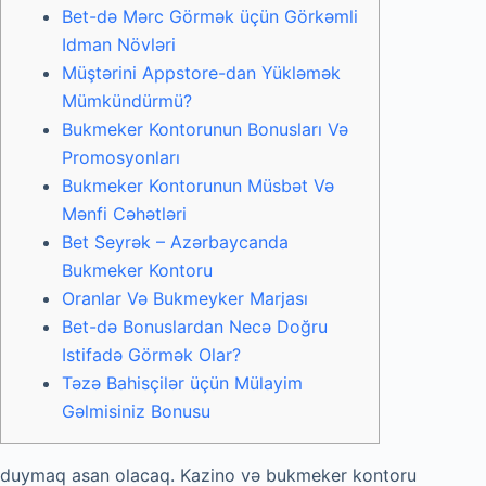
Bet-də Mərc Görmək üçün Görkəmli
Idman Növləri
Müştərini Appstore-dan Yükləmək
Mümkündürmü?
Bukmeker Kontorunun Bonusları Və
Promosyonları
Bukmeker Kontorunun Müsbət Və
Mənfi Cəhətləri
Bet Seyrək – Azərbaycanda
Bukmeker Kontoru
Oranlar Və Bukmeyker Marjası
Bet-də Bonuslardan Necə Doğru
Istifadə Görmək Olar?
Təzə Bahisçilər üçün Mülayim
Gəlmisiniz Bonusu
duymaq asan olacaq. Kazino və bukmeker kontoru