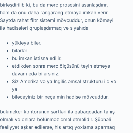
birləşdirilib ki, bu da mərc prosesini asanlaşdırır,
həm də onu daha rəngarəng etməyə imkan verir.
Saytda rahat filtr sistemi mövcuddur, onun köməyi
ilə hadisələri qruplaşdırmaq və siyahıda
yükləyə bilər.
bilərlər.
bu imkan istisna edilir.
etdikdən sonra mərc ölçüsünü təyin etməyə
davam edə bilərsiniz.
Siz Amerika və ya İngilis əmsal strukturu ilə və
ya
biləcəyiniz bir neçə min hadisə mövcuddur.
bukmeker kontorunun şərtləri ilə qabaqcadan tanış
olmalı və onlara bölünməz əməl etməlidir. Şübhəli
fəaliyyət aşkar edilərsə, his artıq yoxlama aparmaq