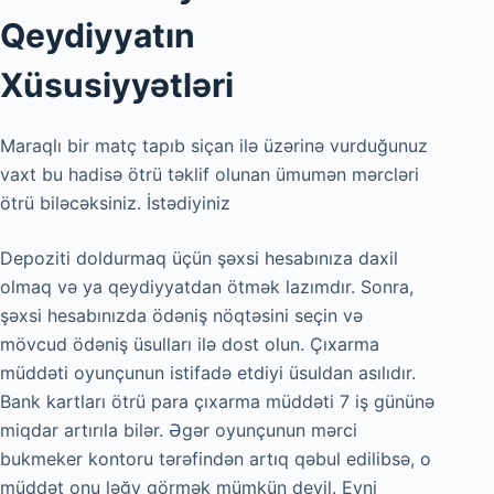
Qeydiyyatın
Xüsusiyyətləri
Maraqlı bir matç tapıb siçan ilə üzərinə vurduğunuz
vaxt bu hadisə ötrü təklif olunan ümumən mərcləri
ötrü biləcəksiniz. İstədiyiniz
Depoziti doldurmaq üçün şəxsi hesabınıza daxil
olmaq və ya qeydiyyatdan ötmək lazımdır. Sonra,
şəxsi hesabınızda ödəniş nöqtəsini seçin və
mövcud ödəniş üsulları ilə dost olun. Çıxarma
müddəti oyunçunun istifadə etdiyi üsuldan asılıdır.
Bank kartları ötrü para çıxarma müddəti 7 iş gününə
miqdar artırıla bilər. Əgər oyunçunun mərci
bukmeker kontoru tərəfindən artıq qəbul edilibsə, o
müddət onu ləğv görmək mümkün deyil. Eyni