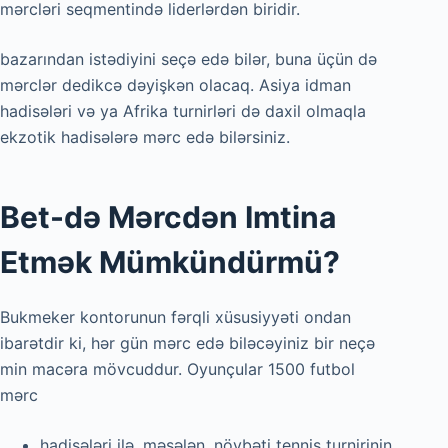
mərcləri seqmentində liderlərdən biridir.
bazarından istədiyini seçə edə bilər, buna üçün də
mərclər dedikcə dəyişkən olacaq. Asiya idman
hadisələri və ya Afrika turnirləri də daxil olmaqla
ekzotik hadisələrə mərc edə bilərsiniz.
Bet-də Mərcdən Imtina
Etmək Mümkündürmü?
Bukmeker kontorunun fərqli xüsusiyyəti ondan
ibarətdir ki, hər gün mərc edə biləcəyiniz bir neçə
min macəra mövcuddur. Oyunçular 1500 futbol
mərc
hadisələri ilə, məsələn, növbəti tennis turnirinin