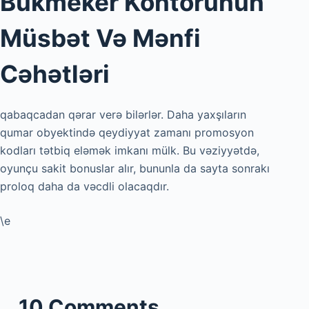
Bukmeker Kontorunun
Müsbət Və Mənfi
Cəhətləri
qabaqcadan qərar verə bilərlər. Daha yaxşıların
qumar obyektində qeydiyyat zamanı promosyon
kodları tətbiq eləmək imkanı mülk. Bu vəziyyətdə,
oyunçu sakit bonuslar alır, bununla da sayta sonrakı
proloq daha da vəcdli olacaqdır.
\e
10 Comments