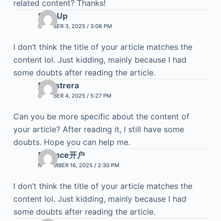
related content? Thanks!
Sign Up
OCTOBER 3, 2025 / 3:08 PM
I don’t think the title of your article matches the
content lol. Just kidding, mainly because I had
some doubts after reading the article.
Registrera
OCTOBER 4, 2025 / 5:27 PM
Can you be more specific about the content of
your article? After reading it, I still have some
doubts. Hope you can help me.
Binance开户
NOVEMBER 16, 2025 / 2:30 PM
I don’t think the title of your article matches the
content lol. Just kidding, mainly because I had
some doubts after reading the article.