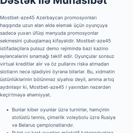
Mostbet-aze45 Azerbaycan promosyonları
haqqında uzun elan əldə eləmək üçün oyunçuya
sadəcə yuxarı üfüqi menyuda promosyonlar
sekmesini çubuqlamaq kifayətdir. Mostbet-aze45
istifadəçilərə pulsuz demo rejimində bəzi kazino
əyləncələrini sınamağı təklif edir. Oyunçular sonsuz
virtual kreditlər alır və öz pullarını riskə atmadan
slotların necə işlədiyini öyrənə bilərlər. Bu, xidmətin
üstünlüklərinin bölünməz siyahısı deyil, amma artıq
aydınlaşır ki, Mostbet-aze45 i yaxından nəzərdən
keçirtməyə əhəmiyyət.
Bunlar kiber oyunlar üzrə turnirlər, həmçinin
stolüstü tennis, çimərlik voleybolu üzrə Rusiya
və Belarus çempionatlarıdır.
Rulet və kart oyunları müxtəlif kateqoriyalara