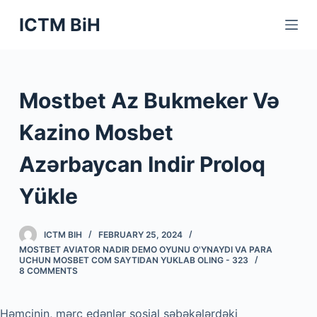
S
ICTM BiH
k
i
p
t
Mostbet Az Bukmeker Və
o
c
Kazino Mosbet
o
Azərbaycan Indir Proloq
n
t
Yükle
e
n
ICTM BIH
FEBRUARY 25, 2024
t
MOSTBET AVIATOR NADIR DEMO OYUNU O'YNAYDI VA PARA
UCHUN MOSBET COM SAYTIDAN YUKLAB OLING - 323
8 COMMENTS
Həmçinin, mərc edənlər sosial şəbəkələrdəki