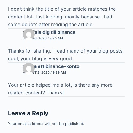
I don’t think the title of your article matches the
content lol. Just kidding, mainly because I had
some doubts after reading the article.
anm"ala dig till binance
JUNE 26, 2026 / 3:20 AM
Thanks for sharing. I read many of your blog posts,
cool, your blog is very good.
skapa ett binance-konto
AUGUST 2, 2026 / 9:29 AM
Your article helped me a lot, is there any more
related content? Thanks!
Leave a Reply
Your email address will not be published.