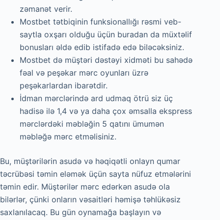
zəmanət verir.
Mostbet tətbiqinin funksionallığı rəsmi veb-
saytla oxşarı olduğu üçün buradan da müxtəlif
bonusları əldə edib istifadə edə biləcəksiniz.
Mostbet də müştəri dəstəyi xidməti bu sahədə
fəal və peşəkar mərc oyunları üzrə
peşəkarlardan ibarətdir.
İdman mərclərində ard udmaq ötrü siz üç
hadisə ilə 1,4 və ya daha çox əmsalla ekspress
mərclərdəki məbləğin 5 qatını ümumən
məbləğə mərc etməlisiniz.
Bu, müştərilərin asudə və həqiqətli onlayn qumar
təcrübəsi təmin eləmək üçün sayta nüfuz etmələrini
təmin edir. Müştərilər mərc edərkən asudə ola
bilərlər, çünki onların vəsaitləri həmişə təhlükəsiz
saxlanılacaq. Bu gün oynamağa başlayın və