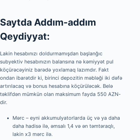
Saytda Addım-addım
Qeydiyyat:
Lakin hesabınızı doldurmamışdan başlanğıc
subyektiv hesabınızın balansına nə kəmiyyət pul
köçürəcəyiniz barədə yoxlamaq lazımdır. Fakt
ondan ibarətdir ki, birinci depozitin məbləği iki dəfə
artırılacaq və bonus hesabına köçürüləcək. Belə
təklifdən mümkün olan maksimum fayda 550 AZN-
dir.
Mərc – eyni akkumulyatorlarda üç və ya daha
daha hadisə ilə, əmsalı 1,4 və ən təmtəraqlı,
lakin x3 mərc ilə.