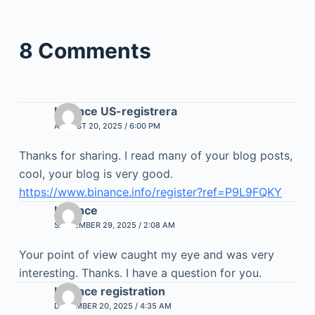
8 Comments
binance US-registrera
AUGUST 20, 2025 / 6:00 PM
Thanks for sharing. I read many of your blog posts,
cool, your blog is very good.
https://www.binance.info/register?ref=P9L9FQKY
binance
SEPTEMBER 29, 2025 / 2:08 AM
Your point of view caught my eye and was very
interesting. Thanks. I have a question for you.
binance registration
DECEMBER 20, 2025 / 4:35 AM