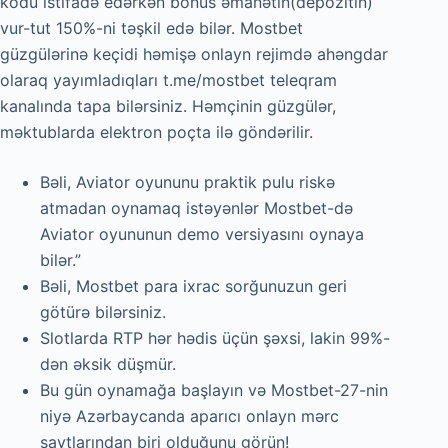
kodu istifadə edərkən bonus əmanətin(depozitin)
vur-tut 150%-ni təşkil edə bilər. Mostbet
güzgülərinə keçidi həmişə onlayn rejimdə ahəngdar
olaraq yayımladıqları t.me/mostbet teleqram
kanalında tapa bilərsiniz. Həmçinin güzgülər,
məktublarda elektron poçta ilə göndərilir.
Bəli, Aviator oyununu praktik pulu riskə
atmadan oynamaq istəyənlər Mostbet-də
Aviator oyununun demo versiyasını oynaya
bilər.”
Bəli, Mostbet para ixrac sorğunuzun geri
götürə bilərsiniz.
Slotlarda RTP hər hədis üçün şəxsi, lakin 99%-
dən əksik düşmür.
Bu gün oynamağa başlayın və Mostbet-27-nin
niyə Azərbaycanda aparıcı onlayn mərc
saytlarından biri olduğunu görün!