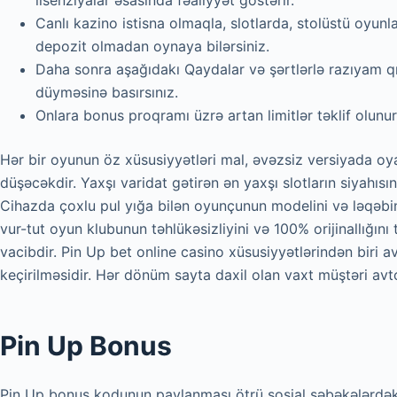
lisenziyalar əsasında fəaliyyət göstərir.
Canlı kazino istisna olmaqla, slotlarda, stolüstü oyun
depozit olmadan oynaya bilərsiniz.
Daha sonra aşağıdakı Qaydalar və şərtlərlə razıyam 
düyməsinə basırsınız.
Onlara bonus proqramı üzrə artan limitlər təklif olunu
Hər bir oyunun öz xüsusiyyətləri mal, əvəzsiz versiyada 
düşəcəkdir. Yaxşı varidat gətirən ən yaxşı slotların siyahısın
Cihazda çoxlu pul yığa bilən oyunçunun modelini və ləqəbin
vur-tut oyun klubunun təhlükəsizliyini və 100% orijinallığın
vacibdir. Pin Up bet online casino xüsusiyyətlərindən biri a
keçirilməsidir. Hər dönüm sayta daxil olan vaxt müştəri avt
Pin Up Bonus
Pin Up bonus kodunun paylanması ötrü sosial şəbəkələrdəki