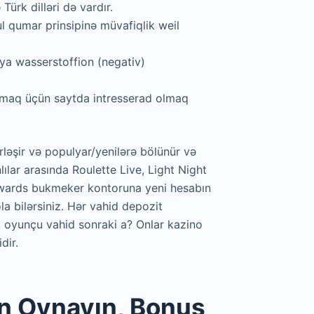
Türk dilləri də vardır.
l qumar prinsipinə müvafiqlik weil
ya wasserstoffion (negativ)
almaq üçün saytda intresserad olmaq
ləşir və populyar/yenilərə bölünür və
lar arasında Roulette Live, Light Night
Upwards bukmeker kontoruna yeni hesabın
a bilərsiniz. Hər vahid depozit
i, oyunçu vahid sonraki a? Onlar kazino
dir.
yn Oynayın, Bonus