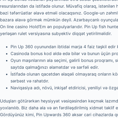
resurslarından da istifadə olunur. Müvafiq olaraq, istənilən
bəzi təfərrüatlar əlavə etməli olacaqsınız. Google-un zəhml
bazara əlavə görmək mümkün deyil. Azərbaycanlı oyunçula
On line casino Hold’Em ən populyarlarıdır. Pin Up fish hun
yerləşən rulet versiyasına subyektiv diqqət yetirilməlidir.
Pin Up 360 oyunundan ibtidai marja 4 faiz təşkil edir 
Casinoda bonus kod əldə edə bilər və bunun üçün pro
Oyun maşınlarının əla seçimi, gəlirli bonus proqramı, 
saytda qalmağınızı əlamətdar və sərfəli edir.
İstifadə olunan qacetdən əlaqəli olmayaraq onların 
sərbəst və rahatdır.
Naviqasiya adı, növü, inkişaf etdiricisi, yeniliyi və özgə
Uduşları götürərkən heysiyyət vəsiqəsindən keçmək lazımd
yoxlanılıb. Biz daha əla və ən fərdiləşdirilmiş xidmət təklif 
Gördüyünüz kimi, Pin Upwards 360 əksər cari cihazlarda