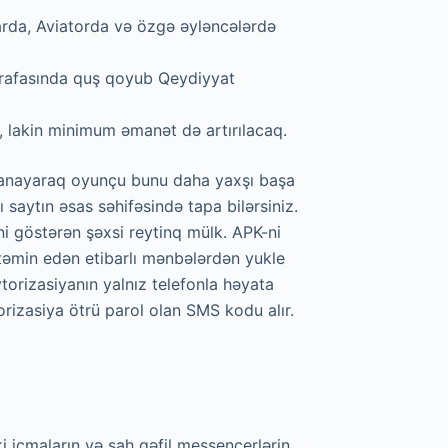
larda, Aviatorda və özgə əyləncələrdə
qrafasında quş qoyub Qeydiyyat
r, lakin minimum əmanət də artırılacaq.
oyanayaraq oyunçu bunu daha yaxşı başa
ı saytın əsas səhifəsində tapa bilərsiniz.
i göstərən şəxsi reytinq mülk. APK-ni
ı təmin edən etibarlı mənbələrdən yukle
vtorizasiyanın yalnız telefonla həyata
orizasiya ötrü parol olan SMS kodu alır.
 icmaların və şah qəfil messencerlərin