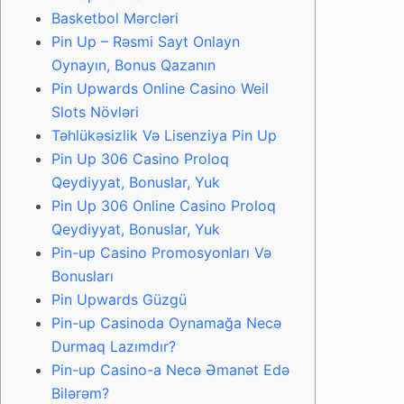
Basketbol Mərcləri
Pin Up – Rəsmi Sayt Onlayn
Oynayın, Bonus Qazanın
Pin Upwards Online Casino Weil
Slots Növləri
Təhlükəsizlik Və Lisenziya Pin Up
Pin Up 306 Casino Proloq
Qeydiyyat, Bonuslar, Yuk
Pin Up 306 Online Casino Proloq
Qeydiyyat, Bonuslar, Yuk
Pin-up Casino Promosyonları Və
Bonusları
Pin Upwards Güzgü
Pin-up Casinoda Oynamağa Necə
Durmaq Lazımdır?
Pin-up Casino-a Necə Əmanət Edə
Bilərəm?